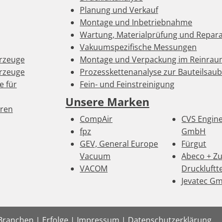
Planung und Verkauf
Montage und Inbetriebnahme
Wartung, Materialprüfung und Repar
Vakuumspezifische Messungen
rzeuge
Montage und Verpackung im Reinra
rzeuge
Prozesskettenanalyse zur Bauteilsaub
e für
Fein- und Feinstreinigung
Unsere Marken
oren
CompAir
CVS Engin
fpz
GmbH
GEV, General Europe
Fürgut
Vacuum
Abeco + Z
VACOM
Druckluftt
Jevatec G
Branchen | Erfolge |
Impressum
|
Datenschutzerklärung