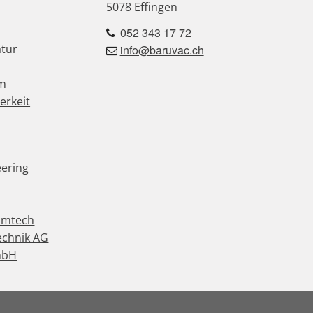
5078 Effingen
052 343 17 72
atur
info@baruvac.ch
um
erkeit
eering
umtech
echnik AG
mbH